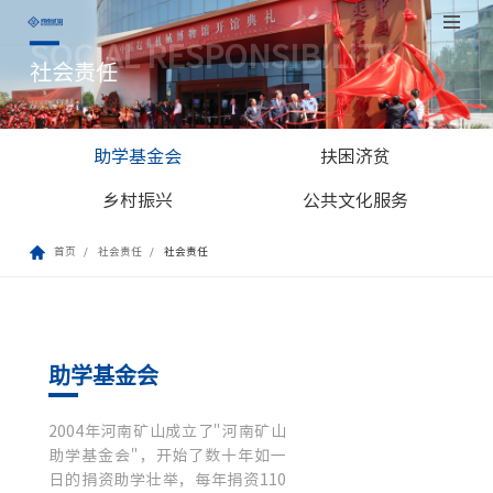
SOCIAL RESPONSIBILITY
跳
社会责任
至
正
文
助学基金会
扶困济贫
乡村振兴
公共文化服务
首页
社会责任
社会责任
助学基金会
2004年河南矿山成立了"河南矿山
助学基金会"，开始了数十年如一
日的捐资助学壮举，每年捐资110