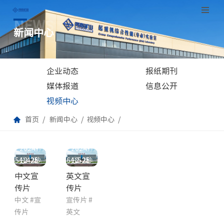
NEWS
跳
新闻中心
至
正
文
企业动态
报纸期刊
媒体报道
信息公开
视频中心
首页
新闻中心
视频中心
2024-
2024-
5分42秒
12-25
6分52秒
12-25
中文宣
英文宣
传片
传片
中文
#
宣
宣传片
#
传片
英文