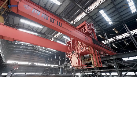
跳
至
正
文
真“智”灼见！河南矿山无人化抓斗起
韶钢“智能制造”！
一突破！矿山智造“大有作为”