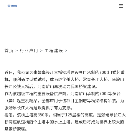
跳
至
正
文
首页
>
行业应用
>
工程建设
>
近日，我公司为张靖皋长江大桥钢塔建设项目承制的700t门式起重
机，顺利通过型式试验，成为继简州大桥、常泰长江大桥、马鞍山
长江公铁大桥后，河南矿山再次助力我国桥梁建设。
作为该超级工程的重要设备供应商，河南矿山承制的700t等多台
（套）起重机精品，全部应用于该项目主钢塔等桥梁结构吊装，为
张靖皋长江大桥建设提供了有力支撑。
据悉，该桥主塔高350米，相当于125层楼的高度，是张靖皋长江大
桥两座航道桥四个主塔中的水上主塔，建成后将成为世界上较大的
悬索桥索塔。