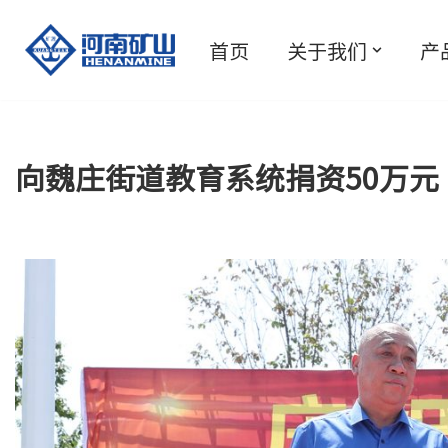
首页
关于我们
产
跳
至
正
文
向魏庄街道教育系统捐资50万元