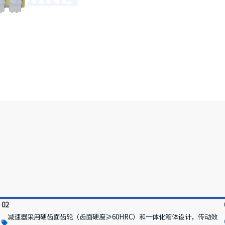
02
减速器采用硬齿面齿轮（齿面硬度≥60HRC）和一体化箱体设计，传动效