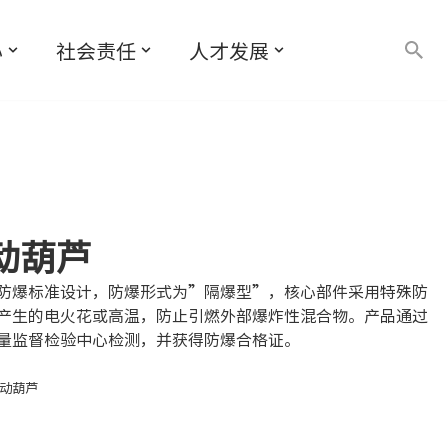
心
社会责任
人才发展
动葫芦
防爆标准设计，防爆形式为”隔爆型”，核心部件采用特殊防
产生的电火花或高温，防止引燃外部爆炸性混合物。产品通过
量监督检验中心检测，并获得防爆合格证。
动葫芦