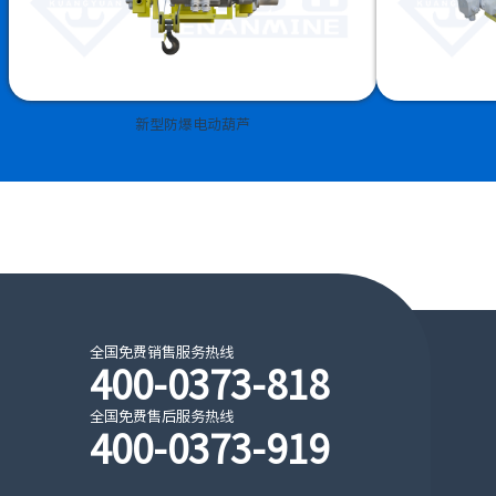
新型防爆电动葫芦
全国免费销售服务热线
400-0373-818
全国免费售后服务热线
400-0373-919