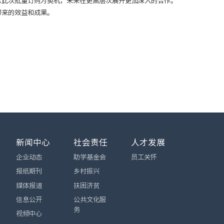
以此次批量订购为契机，未来在更高层次展开更加深入的合作。
带来的效益和成果。
新闻中心
社会责任
人才发展
企业动态
助学基金会
员工关怀
报纸期刊
乡村振兴
媒体报道
扶困济贫
信息公开
公共文化服
务
视频中心