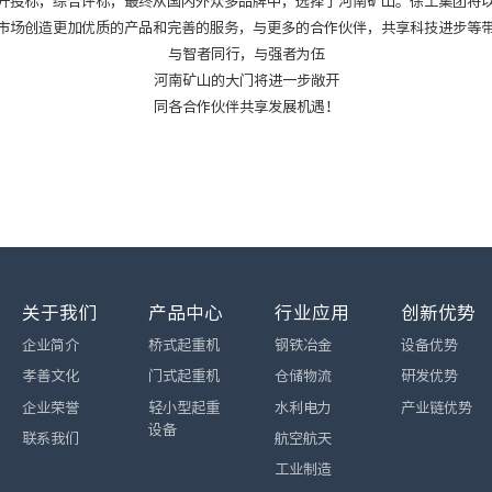
开投标，综合评标，最终从国内外众多品牌中，选择了河南矿山。徐工集团将
市场创造更加优质的产品和完善的服务，与更多的合作伙伴，共享科技进步等
与智者同行，与强者为伍
河南矿山的大门将进一步敞开
同各合作伙伴共享发展机遇！
关于我们
产品中心
行业应用
创新优势
企业简介
桥式起重机
钢铁冶金
设备优势
孝善文化
门式起重机
仓储物流
研发优势
企业荣誉
轻小型起重
水利电力
产业链优势
设备
联系我们
航空航天
工业制造