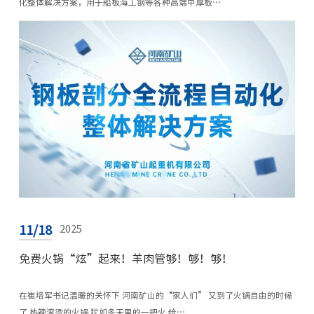
化整体解决方案，用于船板海工钢等各种高端中厚板…
11/18
2025
免费火锅“炫”起来！羊肉管够！够！够！
在崔培军书记温暖的关怀下 河南矿山的“家人们” 又到了火锅自由的时候
了 热辣滚烫的火锅 犹如冬天里的一把火 给…