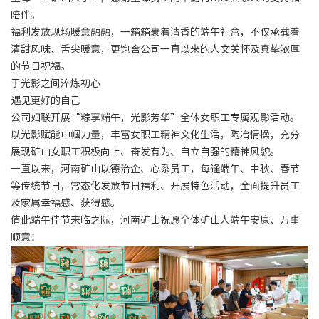
陪伴。
福利发放现场暖意融融，一箱箱裹着清香的端午礼盒，不仅承载着
清甜风味、舌尖暖意，更饱含公司一直以来的人文关怀及真挚浓厚
的节日祝福。
于光影之间淬炼初心
遇见更好的自己
公司妇联开展“粽享端午，光影芳华”全体女职工专属观影活动。
以光影赋能巾帼力量，丰富女职工精神文化生活，陶冶情操，充分
展现矿山女职工积极向上、奋发有为、自立自强的精神风貌。
一直以来，河南矿山以德治企、心系员工，每逢端午、中秋、春节
等传统节日，常态化发放节日福利、开展特色活动，全面提升员工
及家属幸福感、获得感。
值此端午佳节来临之际，河南矿山祝愿全体矿山人端午安康、万事
顺意！