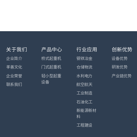
关于我们
产品中心
行业应用
创新优势
企业简介
桥式起重机
钢铁冶金
设备优势
孝善文化
门式起重机
仓储物流
研发优势
企业荣誉
轻小型起重
水利电力
产业链优势
设备
联系我们
航空航天
工业制造
石油化工
新能源新材
料
工程建设