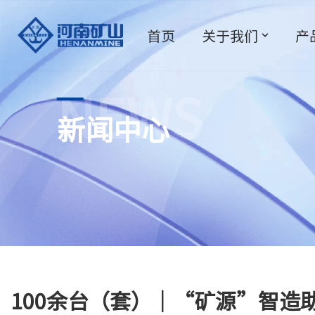
首页
关于我们
产
跳
至
正
文
NEWS
新闻中心
100余台（套）｜“矿源”智造