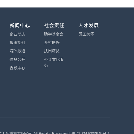
新闻中心
社会责任
人才发展
企业动态
助学基金会
员工关怀
报纸期刊
乡村振兴
媒体报道
扶困济贫
信息公开
公共文化服
务
视频中心
矿山起重机有限公司 All Rights Reserved.
豫ICP备16003949号-1