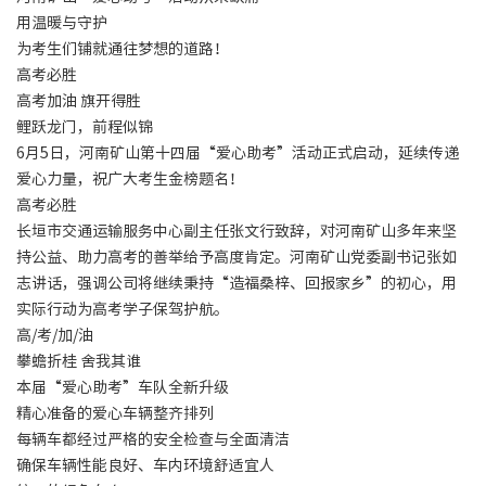
用温暖与守护
为考生们铺就通往梦想的道路！
高考必胜
高考加油 旗开得胜
鲤跃龙门，前程似锦
6月5日，河南矿山第十四届“爱心助考”活动正式启动，延续传递
爱心力量，祝广大考生金榜题名！
高考必胜
长垣市交通运输服务中心副主任张文行致辞，对河南矿山多年来坚
持公益、助力高考的善举给予高度肯定。河南矿山党委副书记张如
志讲话，强调公司将继续秉持“造福桑梓、回报家乡”的初心，用
实际行动为高考学子保驾护航。
高/考/加/油
攀蟾折桂 舍我其谁
本届“爱心助考”车队全新升级
精心准备的爱心车辆整齐排列
每辆车都经过严格的安全检查与全面清洁
确保车辆性能良好、车内环境舒适宜人