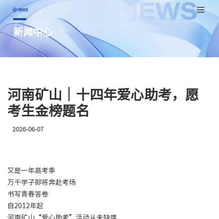
NEWS
跳
新闻中心
至
正
文
河南矿山｜十四年爱心助考，愿
考生金榜题名
2026-06-07
又是一年高考季
万千学子即将奔赴考场
书写青春答卷
自2012年起
河南矿山“爱心助考”活动从未缺席