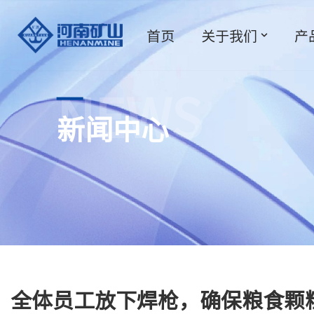
首页
关于我们
产
跳
至
正
文
NEWS
新闻中心
全体员工放下焊枪，确保粮食颗