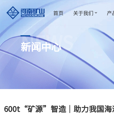
首页
关于我们
产
跳
至
正
文
NEWS
新闻中心
600t“矿源”智造｜助力我国