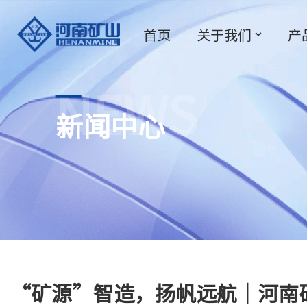
首页
关于我们
产
跳
至
正
文
NEWS
新闻中心
“矿源”智造，扬帆远航｜河南