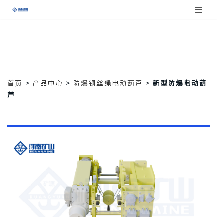
跳
至
正
文
首页
>
产品中心
>
防爆钢丝绳电动葫芦
>
新型防爆电动葫
芦