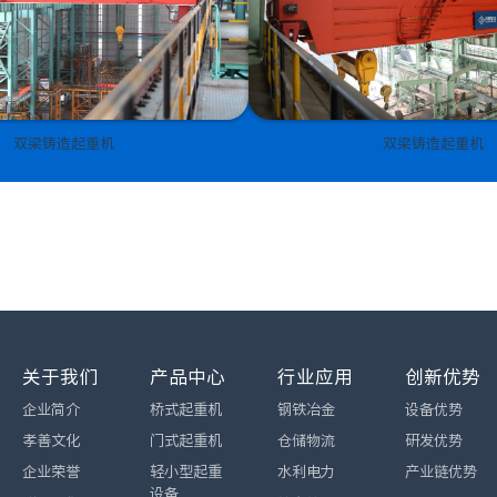
双梁铸造起重机
双梁铸造起重机
关于我们
产品中心
行业应用
创新优势
企业简介
桥式起重机
钢铁冶金
设备优势
孝善文化
门式起重机
仓储物流
研发优势
企业荣誉
轻小型起重
水利电力
产业链优势
设备