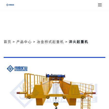
跳
至
正
文
首页
>
产品中心
>
冶金桥式起重机
>
淬火起重机