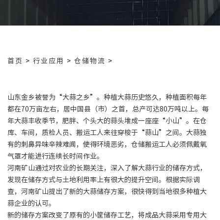
首页
>
行业应用
>
仓储物流
>
山东金乡被誉为“大蒜之乡”。种植大蒜历史悠久，种植面积每年
都在70万亩左右，居中国县（市）之首，总产可达80万吨以上。每
年大蒜丰收季节，肥胖、个头大的蒜头堆成一座座“小山”。在仓
库、车间，质检人员、搬运工人来往穿梭于“蒜山”之间。大蒜独
有的刺鼻异味辛辣难闻，使得环境恶劣，仓储搬运工人必须佩戴氧
气罩才能进行连续长时间作业。
河南矿山通过对农业的长期关注，深入了解大蒜行业的储存方式，
发现在储存方式与土地利用率上有很大的提升空间。根据实际调
查，河南矿山提出了新的大蒜储存方案，很快得到当地很多种植大
蒜企业的认可。
新的储存方案改变了原有的小筐储存工艺，将成品大蒜采用专用大