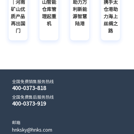
｜河南
山智能
助力万
携手太
矿山优
仓库管
利新能
仓港助
质产品
理起重
源智慧
力海上
再出国
机
陆港
丝绸之
门
路
全国免费销售服务热线
400-0373-818
全国免费售后服务热线
400-0373-919
邮箱
hnksky@hnks.com