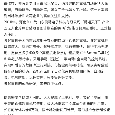
筐储存，并设计专用大筐吊运吊具，通过智能起重机自动识别大筐
编码，自动码放、自动出库，可以完全代替人工堆垛。这一方案得
到当地政府和大蒜企业的高度关注和支持。
2018年，河南矿山为山东灵动电子科技有限公司“蒜通天下”产业
园无人化冷库仓储项目设计制造的(8+8)t智能仓储用起重机，正式投
入使用。
该起重机是国内首台应用于农业的自动化仓储起重机，该起重机具
备跨度大、运行距离长、起升高度高、运行速度快、运行平稳无波
动、定位点多(1400多个高精度定位点)，精度高≤±5mm(吊具处)
和堆4过5等特点。采用手动（遥控）+半自动+全自动的控制系统，
实现和后台的数据库进行对接，与智能终端相对接，可以实时监测
储存商品的状态。该机还应用了自动化吊具抓放和码垛、自动定
位、电气防摇、远程监控、智能管理等功能。
该起重机的成功研发，带来以下优点：
使高密度仓储成为可能，大大提高了土地利用率，节省了空间。由
于智能仓储起重机的使用，极大地提高了冷库单位面积的利用率，
如它的单体冷仓6万吨，按土地效能使用计算，是常规冷仓存储效能