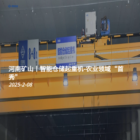
跳
至
正
文
河南矿山丨智能仓储起重机-农业领域“首
秀”
2025-2-08