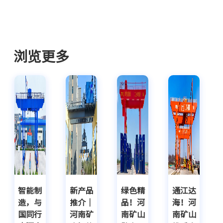
浏览更多
智能制
新产品
绿色精
通江达
造，与
推介｜
品！河
海！河
国同行
河南矿
南矿山
南矿山